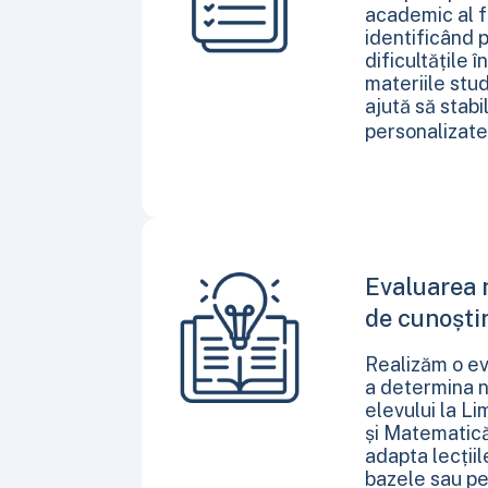
academic al f
identificând p
dificultățile 
materiile stu
ajută să stabi
personalizat
Evaluarea n
de cunoșt
Realizăm o ev
a determina ni
elevului la L
și Matematică
adapta lecții
bazele sau pe