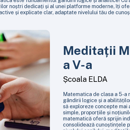
ica este fundamentul gândirii logice și analitice! Cu 
lor noștri dedicați și al unei platforme moderne, îți ofe
active și explicate clar, adaptate nivelului tău de cunoș
Meditații M
a V-a
Școala ELDA
Matematica de clasa a 5-a r
gândirii logice și a abilități
să exploreze concepte mai ab
simple, proporțiile și noțiun
matematică oferă sprijin indi
consolidează cunoștințele pr