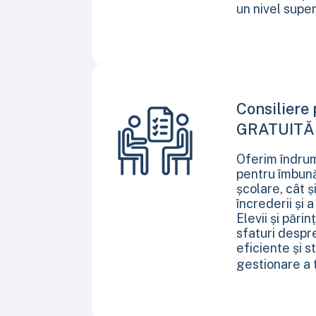
un nivel super
Consiliere
GRATUIT
Oferim îndrum
pentru îmbună
școlare, cât 
încrederii și a
Elevii și părin
sfaturi despr
eficiente și s
gestionare a 