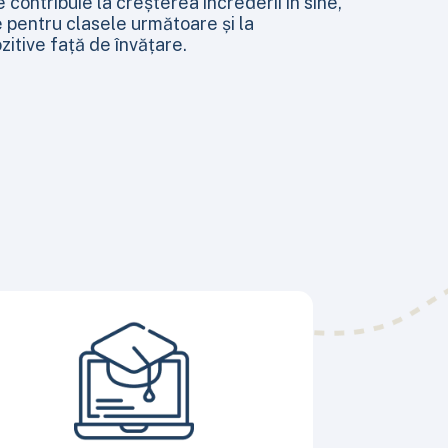
le contribuie la creșterea încrederii în sine,
 pentru clasele următoare și la
zitive față de învățare.