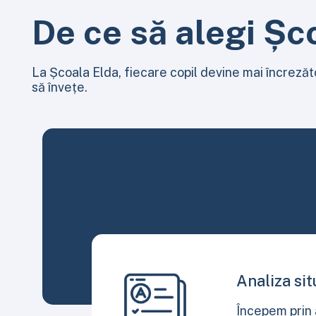
De ce să alegi Șc
La Școala Elda, fiecare copil devine mai încrezăto
să învețe.
Analiza si
Începem prin 