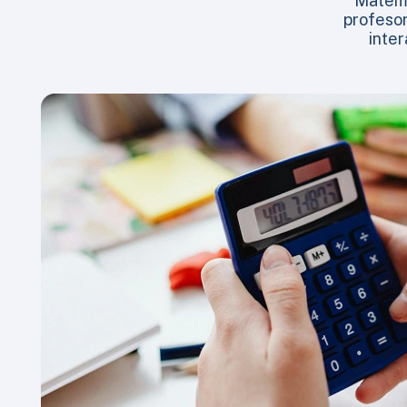
Matemat
profesori
inter