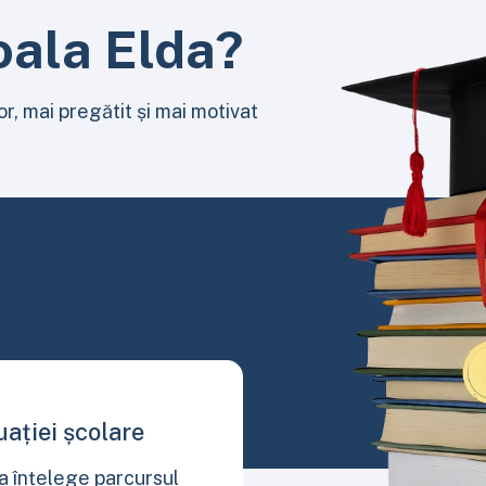
oala Elda?
r, mai pregătit și mai motivat
tuației școlare
a înțelege parcursul