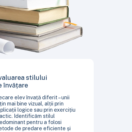
valuarea stilului
e învățare
ecare elev învață diferit – unii
țin mai bine vizual, alții prin
plicații logice sau prin exercițiu
actic. Identificăm stilul
edominant pentru a folosi
tode de predare eficiente și