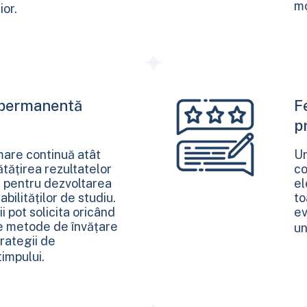
mo
ior.
 permanentă
F
Ă
p
are continuă atât
Ur
tățirea rezultatelor
co
și pentru dezvoltarea
el
 abilităților de studiu.
to
ții pot solicita oricând
ev
e metode de învățare
un
trategii de
timpului.