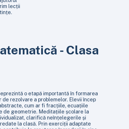
ajutorul
rim lecții
tințe.
atematică - Clasa
eprezintă o etapă importantă în formarea
lor de rezolvare a problemelor. Elevii încep
stracte, cum ar fi fracțiile, ecuațiile
ile de geometrie. Meditațiile școlare la
vidualizat, clarifică neînțelegerile și
edate la clasă. Prin exerciții adaptate