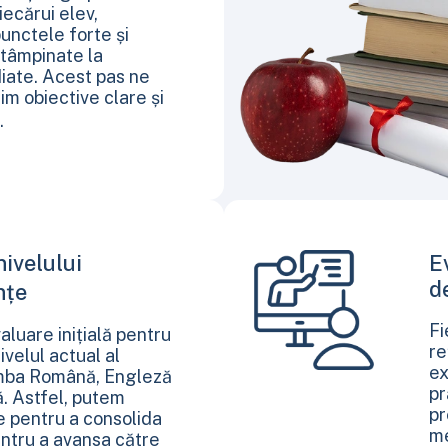
iecărui elev,
unctele forte și
întâmpinate la
diate. Acest pas ne
lim obiective clare și
e.
ivelului
E
d
ințe
Fi
aluare inițială pentru
re
velul actual al
ex
imba Română, Engleză
pr
. Astfel, putem
pr
le pentru a consolida
me
ntru a avansa către