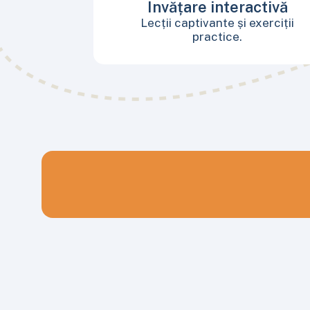
Învățare interactivă
Lecții captivante și exerciții
practice.