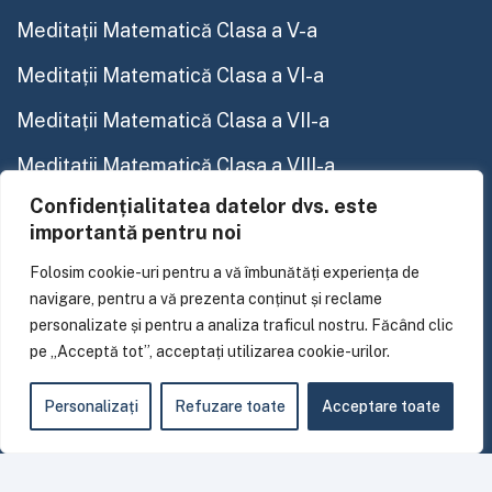
Meditații Matematică Clasa a V-a
Meditații Matematică Clasa a VI-a
Meditații Matematică Clasa a VII-a
Meditații Matematică Clasa a VIII-a
Confidențialitatea datelor dvs. este
importantă pentru noi
Adresă:
Aleea Baia de Aries, Nr 2, Bl 7, Sc 1, langa
Politehnica, Bucuresti, Sector 6
Folosim cookie-uri pentru a vă îmbunătăți experiența de
navigare, pentru a vă prezenta conținut și reclame
Program:
08:00 - 20:00, Luni-Vineri
personalizate și pentru a analiza traficul nostru. Făcând clic
pe „Acceptă tot”, acceptați utilizarea cookie-urilor.
Nr Telefon:
(+40) 775 304 102
E-mail:
contact@scoalaelda.ro
Personalizați
Refuzare toate
Acceptare toate