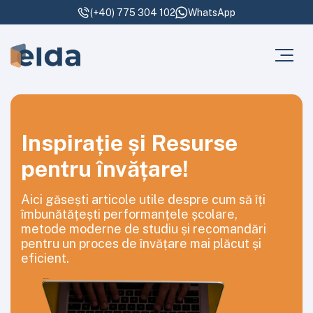
(+40) 775 304 102
WhatsApp
Inspirație și Resurse
pentru învățare!
Aici găsești articole utile despre cum să îți
îmbunătățești performanțele școlare,
metode moderne de studiu și recomandări
pentru un proces de învățare mai plăcut și
eficient.